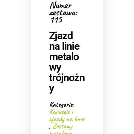
Numer
zestawu:
115
Zjazd
na linie
metalo
wy
trójnożn
y
Kategorie:
Karuzele i
zjazdy na linie
,
Zestawy
metalowe