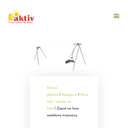
AKTIV
O NAS
OFERTA
AKTUALNOŚCI
REALIZACJE
KATALOG
Strona
główna
/
Kategorie
/
Karu
KONTAKT
zele i zjazdy na
PL
linie
/ Zjazd na linie
metalowy trójnożny
EN